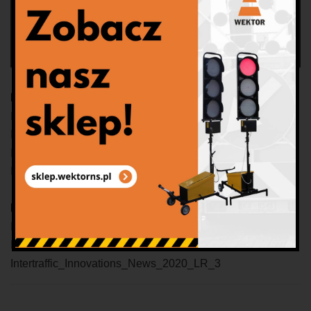
Do pobrania – przewodnik:
Innovations_Guide_2020_new_1
Innovations_Guide_2020_new_20
Innovations_Guide_2020_new_37
Intertraffic_Innovations_Guide_2020
Kwiecień:
Intertraffic_Innovation_News_April_2020
Intertraffic_Innovations_News_2020_LR_1
Intertraffic_Innovations_News_2020_LR_3