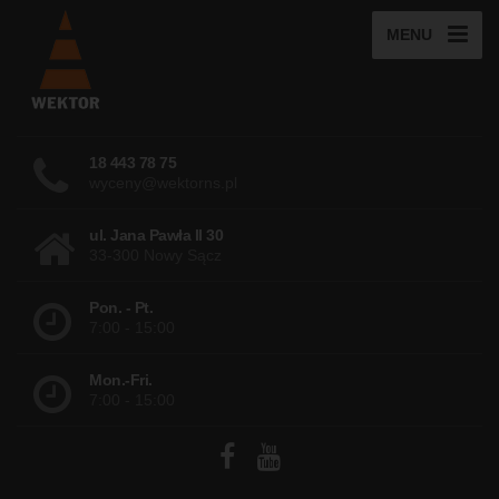
MENU
18 443 78 75
wyceny@wektorns.pl
ul. Jana Pawła II 30
33-300 Nowy Sącz
Pon. - Pt.
7:00 - 15:00
Mon.-Fri.
7:00 - 15:00