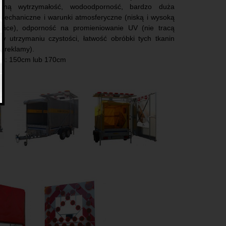
omną wytrzymałość, wodoodporność, bardzo duża
mechaniczne i warunki atmosferyczne (niską i wysoką
słońce), odporność na promieniowanie UV (nie tracą
 w utrzymaniu czystości, łatwość obróbki tych tkanin
e reklamy).
ki: 150cm lub 170cm