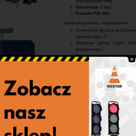
mikroprocesorowej.
Gwarancja:
2 lata
Produkt POLSKI
Konstrukcja nośna i wyposażenie
Konstrukcja łącząca przyczepę
ogniowo typu „L”
Składanie górnej części ta
sprężynowych
Podpory stabilizujące przyczepę 
Pojemnik na akumulator
Dodatkowe wyposażenie (za dopłatą)
Przyczepa:
koło zapasowe, h
stabilizujące
Tablica U26a:
radiowe sterow
znaku (C9/ C10), napęd podnosz
Konstrukcja nośna i wypo
najazdy, pojemnik na dwa akum
PLANDEKA
Wykonana z tkaniny plandekowe
która pokryta jest powłoką 