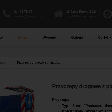
18 443 78 75
ul. Jana Pawła II 30
wyceny@wektorns.pl
33-300 Nowy Sącz
Sklep
ty
Wyceny
Galeria
Certyfik
owych
Przyczepy drogowe z plandeką
Przyczepy drogowe z p
Przyczepa
Typ
– Silesia / Producent - fir
Konstrukcja przyczepy:
zesp