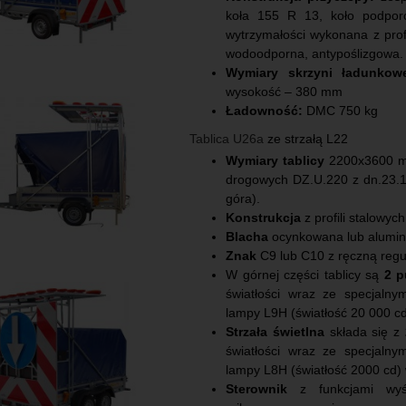
koła 155 R 13, koło podpor
wytrzymałości wykonana z prof
wodoodporna, antypoślizgowa.
Wymiary skrzyni ładunkow
wysokość – 380 mm
Ładowność:
DMC 750 kg
Tablica U26a
ze strzałą L22
Wymiary tablicy
2200x3600 mm
drogowych DZ.U.220 z dn.23.12.
góra).
Konstrukcja
z profili stalowy
Blacha
ocynkowana lub aluminio
Znak
C9 lub C10 z ręczną regul
W górnej części tablicy są
2 p
światłości wraz ze specjaln
lampy L9H (światłość 20 000 
Strzała świetlna
składa się z
światłości wraz ze specjaln
lampy L8H (światłość 2000 cd
Sterownik
z funkcjami wyświ