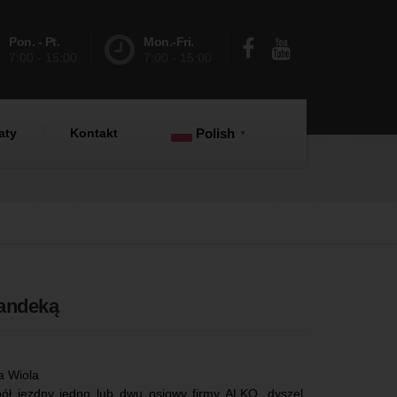
Pon. - Pt.
Mon.-Fri.
7:00 - 15:00
7:00 - 15:00
aty
Kontakt
Polish
▼
landeką
ma Wiola
ół jezdny jedno lub dwu osiowy firmy ALKO, dyszel,