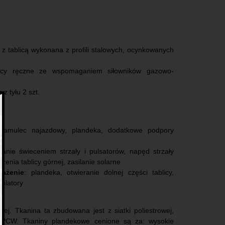
 z tablicą wykonana z profili stalowych, ocynkowanych
blicy ręczne ze wspomaganiem siłowników gazowo-
z tyłu 2 szt.
amulec najazdowy, plandeka, dodatkowe podpory
anie świeceniem strzały i pulsatorów, napęd strzały
enia tablicy górnej, zasilanie solarne
sażenie
: plandeka, otwieranie dolnej części tablicy,
ulatory
j. Tkanina ta zbudowana jest z siatki poliestrowej,
z PCW. Tkaniny plandekowe cenione są za: wysokie