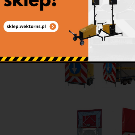
paremetry techniczne, ogr
wytrzymałość na uszkodzenia 
temperaturę, wilgoć, wiatr, 
kolorów, nie blakną), łatwość
(proces zgrzewania, naniesieni
Standardowe wysokości plande