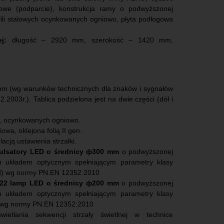
owe (podparcie), konstrukcja ramy o podwyższonej
ili stalowych ocynkowanych ogniowo, płyta podłogowa
ej:
długość – 2920 mm, szerokość – 1420 mm,
 (wg warunków technicznych dla znaków i sygnałów
2003r.). Tablica podzielona jest na dwie części (dół i
ch, ocynkowanych ogniowo.
wa, oklejona folią II gen.
acją ustawienia strzałki.
ulsatory LED o średnicy ф300 mm
o podwyższonej
ym układem optycznym spełniającym parametry klasy
cd) wg normy PN.EN 12352:2010
22 lamp LED o średnicy ф200 mm
o podwyższonej
ym układem optycznym spełniającym parametry klasy
) wg normy PN.EN 12352:2010
etlania sekwencji strzały świetlnej w technice