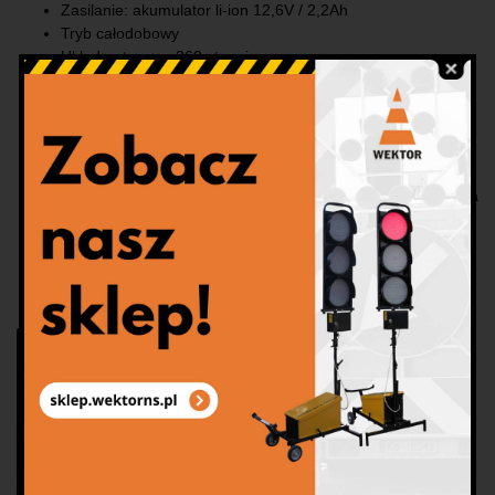
Zasilanie: akumulator li-ion 12,6V / 2,2Ah
Tryb całodobowy
Układ optyczny: 360 stopni
Kolor światła: pomarańczowy
Wysokość pachołka: 50cm
Wskaźnik naładowania baterii: JEST
Czas ciągłej pracy to 7 dni!
Gwarancja: 24 mc
Łatwość magazynowania: pachołki można układać jeden na
drugim
Waga: 2,5 kg
Produkt POLSKI