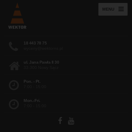
MENU
18 443 78 75
wyceny@wektorns.pl
ul. Jana Pawła II 30
33-300 Nowy Sącz
Pon. - Pt.
7:00 - 15:00
Mon.-Fri.
7:00 - 15:00