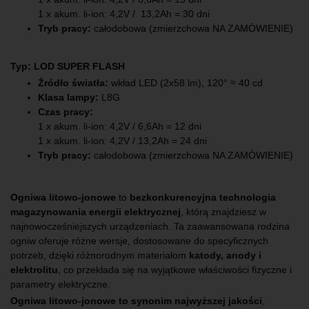
1 x akum. li-ion: 4,2V / 13,2Ah = 30 dni
Tryb pracy:
całodobowa (zmierzchowa NA ZAMÓWIENIE)
Typ: LOD SUPER FLASH
Źródło światła:
wkład LED (2x58 lm), 120° ≈ 40 cd
Klasa lampy:
L8G
Czas pracy:
1 x akum. li-ion: 4,2V / 6,6Ah = 12 dni
1 x akum. li-ion: 4,2V / 13,2Ah = 24 dni
Tryb pracy:
całodobowa (zmierzchowa NA ZAMÓWIENIE)
Ogniwa litowo-jonowe
to
bezkonkurencyjna technologia
magazynowania energii elektrycznej
, którą znajdziesz w
najnowocześniejszych urządzeniach. Ta zaawansowana rodzina
ogniw oferuje różne wersje, dostosowane do specyficznych
potrzeb, dzięki różnorodnym materiałom
katody, anody i
elektrolitu
, co przekłada się na wyjątkowe właściwości fizyczne i
parametry elektryczne.
Ogniwa litowo-jonowe to synonim najwyższej jakości
,