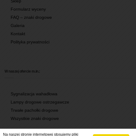
Sklep
Formularz wyceny
FAQ – znaki drogowe
Galeria
Kontakt
Polityka prywatności
W naszej ofercie m.in.:
Sygnalizacja wahadłowa
Lampy drogowe ostrzegawcze
Trwałe pachołki drogowe
Wszystkie znaki drogowe
Na naszej stronie internetowej stosujemy pliki