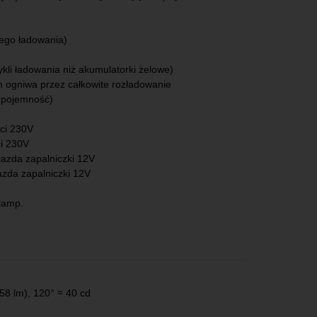
nego ładowania)
ykli ładowania niż akumulatorki żelowe)
 ogniwa przez całkowite rozładowanie
o pojemność)
eci 230V
ci 230V
iazda zapalniczki 12V
azda zapalniczki 12V
lamp.
8 lm), 120° ≈ 40 cd