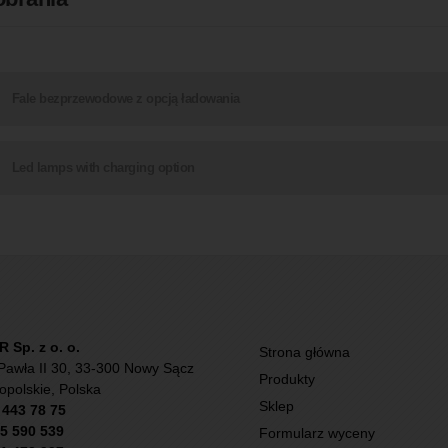
Fale bezprzewodowe z opcją ładowania
Led lamps with charging option
Sp. z o. o.
Strona główna
Pawła II 30, 33-300 Nowy Sącz
Produkty
opolskie, Polska
Sklep
) 443 78 75
5 590 539
Formularz wyceny