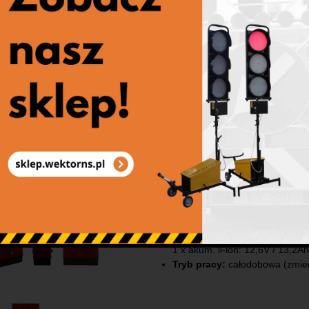
Tryb pracy:
całodobowa (zmi
Typ: LFD RADIO-1-200-L8M
Źródło światła:
wkład LED (60
Klasa lampy:
L8M
Czas pracy:
1 x akum. li-ion: 12,6V / 6,6Ah
1 x akum. li-ion: 12,6V / 13,2A
Tryb pracy:
całodobowa (zmi
Typ: LFD RADIO-1-200-L8H
Źródło światła:
wkład LED (96
Klasa lampy:
L8H
Czas pracy:
1 x akum. li-ion: 12,6V / 6,6Ah
1 x akum. li-ion: 12,6V / 13,2A
Tryb pracy:
całodobowa (zmi