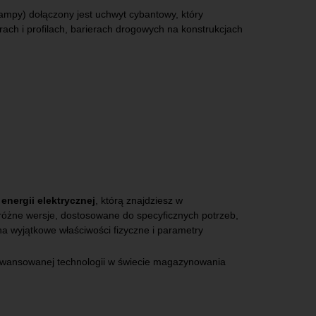
lampy) dołączony jest uchwyt cybantowy, który
ach i profilach, barierach drogowych na konstrukcjach
nergii elektrycznej
, którą znajdziesz w
óżne wersje, dostosowane do specyficznych potrzeb,
 na wyjątkowe właściwości fizyczne i parametry
awansowanej technologii w świecie magazynowania