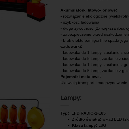
Akumulatorki litowo-jonowe:
- rozwiązanie ekologiczne (wielokrot
- szybkość ładowania
- długa żywotność (2x większa ilość c
- zabezpieczenie przed uszkodzeniem
- brak efektu pamięci (nie spada jeg
Ładowarki:
- ładowaka do 1 lampy, zasilanie z si
- ładowaka do 5 lamp, zasilanie z sie
- ładowaka do 1 lampy, zasilanie z gn
- ładowaka do 5 lamp, zasilanie z gni
Pojemniki metalowe:
Ułatwiają transport i magazynowanie 
Lampy:
Typ: LFD RADIO-1-185
Źródło światła:
wkład LED (2x5
Klasa lampy:
L8G