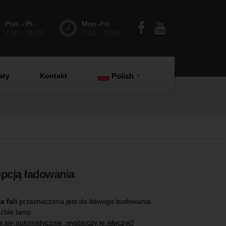
Pon. - Pt.
Mon.-Fri.
7:00 - 15:00
7:00 - 15:00
aty
Kontakt
Polish
▼
pcją ładowania
 fali
przeznaczona jest do łatwego budowania
czbie lamp.
 się automatycznie, wystarczy je włączyć!