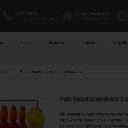
18 443 78 75
ul. Jana Pawła II 30
wyceny@wektorns.pl
33-300 Nowy Sącz
Sklep
ty
Wyceny
Galeria
Certyfik
owych
Fale bezprzewodowe z opcją ładowania
Fale bezprzewodowe z o
Uniwersalna, bezprzewodowa lampa
zestawów fal świetlnych o dowolnej li
Łatwość obsługi! Lampy synchronizują