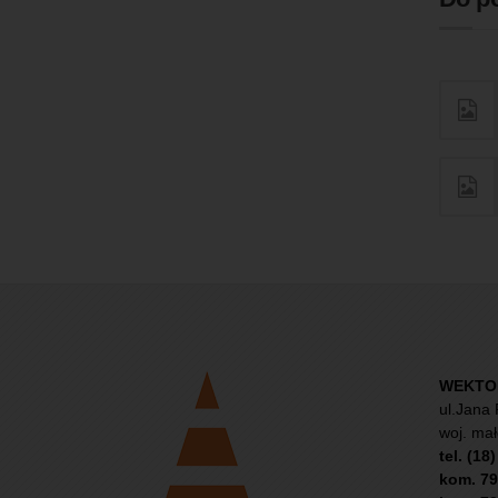
WEKTOR 
ul.Jana 
woj. mał
tel. (18
kom. 79