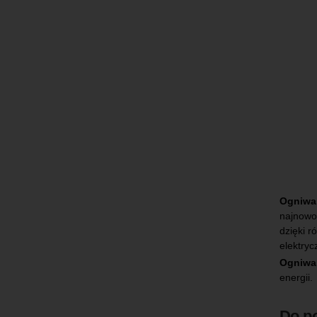
Ogniwa
najnowo
dzięki 
elektryc
Ogniwa 
energii.
Do p