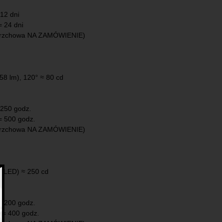
 12 dni
= 24 dni
erzchowa NA ZAMÓWIENIE)
8 lm), 120° ≈ 80 cd
= 250 godz.
 = 500 godz.
erzchowa NA ZAMÓWIENIE)
xLED) ≈ 250 cd
 = 200 godz.
h = 400 godz.