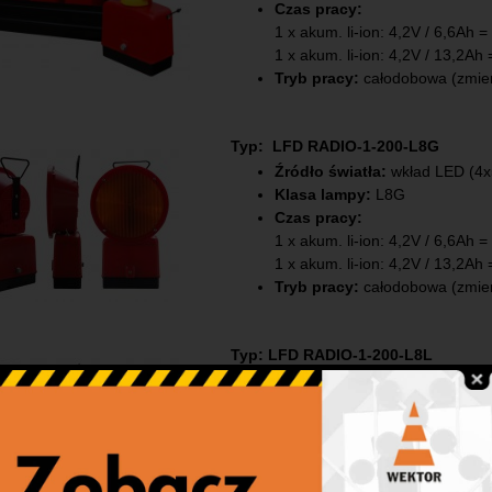
Czas pracy:
1 x akum. li-ion: 4,2V / 6,6Ah =
1 x akum. li-ion: 4,2V / 13,2Ah 
Tryb pracy:
całodobowa (zmi
Typ: LFD RADIO-1-200-L8G
Źródło światła:
wkład LED (4x5
Klasa lampy:
L8G
Czas pracy:
1 x akum. li-ion: 4,2V / 6,6Ah 
1 x akum. li-ion: 4,2V / 13,2Ah
Tryb pracy:
całodobowa (zmi
Typ: LFD RADIO-1-200-L8L
Źródło światła:
wkład LED (18
Klasa lampy:
L8L
Czas pracy:
1 x akum. li-ion: 12,6V / 6,6Ah
1 x akum. li-ion: 12,6V / 13,2A