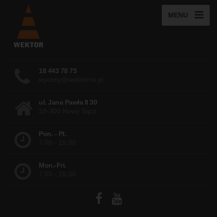
MENU
18 443 78 75
wyceny@wektorns.pl
ul. Jana Pawła II 30
33-300 Nowy Sącz
Pon. - Pt.
7:00 - 15:00
Mon.-Fri.
7:00 - 15:00