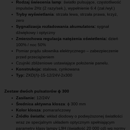
Rodzaj świecenia lamp
: światło pulsujące, częstotliwość
impulsów 2Hz (2 razy/sek.), wypełnienie 6:4 (zał./wył.)
Tryby wyświetlania
: strzała lewa, strzała prawa, krzyż,
zero
Sygnalizacja rozładowania akumulatora:
sygnał
dźwiękowy i optyczny
Zmierzchowa regulacja natężenia oświetlenia:
dzień
100% / noc 50%
Pomiar prądu siłownika elektrycznego – zabezpieczenie
przed przeciążeniem
Czujniki zbliżeniowe ustawiające położenie panelu.
Konstrukcja:
stalowa, cynkowana
Typ:
ZKD(/\)-15-12/24V-2x300
Zestaw dwóch pulsatorów
ϕ 300
Zasilanie:
12/24V
Średnica aktywna klosza
: ϕ 300 mm
Kolor klosza
: pomarańczowy
Źródło światła:
wkład diodowy o podwyższonej światłości
wraz ze specjalnym układem optycznym spełniającym
parametry klasy lampy L9H (światłość 20 000 cd) wg normy