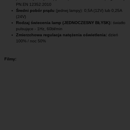
PN.EN 12352:2010
Średni pobór prądu
(jednej lampy): 0,5A (12V) lub 0,25A
(24V)
Rodzaj świecenia lamp (JEDNOCZESNY BŁYSK):
światło
pulsujące - 1Hz, 60bł/min
Zmierzchowa regulacja natężenia oświetlenia:
dzień
100% / noc 50%
Filmy: