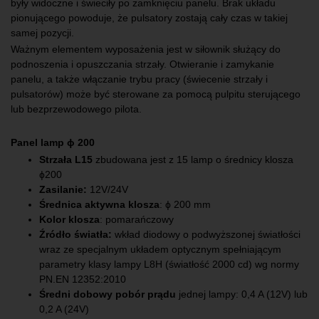
były widoczne i świeciły po zamknięciu panelu. Brak układu
pionującego powoduje, że pulsatory zostają cały czas w takiej
samej pozycji.
Ważnym elementem wyposażenia jest w siłownik służący do
podnoszenia i opuszczania strzały. Otwieranie i zamykanie
panelu, a także włączanie trybu pracy (świecenie strzały i
pulsatorów) może być sterowane za pomocą pulpitu sterującego
lub bezprzewodowego pilota.
Panel lamp
ϕ 200
Strzała L15
zbudowana jest z 15 lamp o średnicy klosza
ɸ200
Zasilanie:
12V/24V
Średnica aktywna klosza
: ϕ 200 mm
Kolor klosza
: pomarańczowy
Źródło światła:
wkład diodowy o podwyższonej światłości
wraz ze specjalnym układem optycznym spełniającym
parametry klasy lampy L8H (światłość 2000 cd) wg normy
PN.EN 12352:2010
Średni dobowy pobór prądu
jednej lampy: 0,4 A (12V) lub
0,2 A (24V)