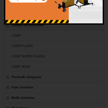
Lampy bateryjne
Lampy z akumulatorem li-ion
Lampy na pachołku
LODP
LODP FLASH
LODP SUPER FLASH
LODP Φ200
Pachołki drogowe
Fale świetlne
Belki świetlne
Pulsatory