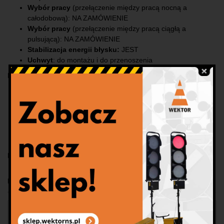
Wybór pracy
(przełączenie między pracą nocną a
całodobową): NA ZAMÓWIENIE
Wybór pracy
(przełączenie między pracą ciągłą a
pulsującą): NA ZAMÓWIENIE
Stabilizacja energii błysku:
JEST
Uchwyt
: do montażu i do przenoszenia
Przykłady zastosowania lamp bateryjnych na pachołku:
jako element ostrzegawczy w miejscu prac drogowych np.
podczas prac konserwacyjnych na drogach, prac
utrzymaniowych lub serwisowych
w przypadku akcji ratowniczych
w przypadku awarii pojazdu jako uzupełnienie świateł
awaryjnych
Lampy montujemy na wszystkich pachołkach, które są w ofercie.
Produkty
Wszystkie produkty