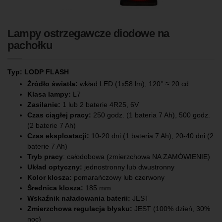
Lampy ostrzegawcze diodowe na
pachołku
Typ: LODP FLASH
Źródło światła:
wkład LED (1x58 lm), 120° ≈ 20 cd
Klasa lampy:
L7
Zasilanie:
1 lub 2 baterie 4R25, 6V
Czas ciągłej pracy:
250 godz. (1 bateria 7 Ah), 500 godz.
(2 baterie 7 Ah)
Czas eksploatacji:
10-20 dni (1 bateria 7 Ah), 20-40 dni (2
baterie 7 Ah)
Tryb pracy
: całodobowa (zmierzchowa NA ZAMÓWIENIE)
Układ optyczny:
jednostronny lub dwustronny
Kolor klosza:
pomarańczowy lub czerwony
Średnica klosza:
185 mm
Wskaźnik naładowania baterii:
JEST
Zmierzchowa regulacja błysku:
JEST (100% dzień, 30%
noc)