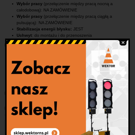
Wybór pracy
(przełączenie między pracą nocną a
całodobową): NA ZAMÓWIENIE
Wybór pracy
(przełączenie między pracą ciągłą a
pulsującą): NA ZAMÓWIENIE
Stabilizacja energii błysku:
JEST
Uchwyt
: do montażu i do przenoszenia
Przykłady zastosowania lamp bateryjnych na pachołku:
jako element ostrzegawczy w miejscu prac drogowych np.
podczas prac konserwacyjnych na drogach, prac
utrzymaniowych lub serwisowych
w przypadku akcji ratowniczych
w przypadku awarii pojazdu jako uzupełnienie świateł
awaryjnych
Lampy montujemy na wszystkich pachołkach, które są w ofercie.
Produkty
Wszystkie produkty