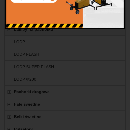
Lampy bateryjne
Lampy z akumulatorem li-ion
Lampy na pachołku
LODP
LODP FLASH
LODP SUPER FLASH
LODP Φ200
Pachołki drogowe
Fale świetlne
Belki świetlne
Pulsatory