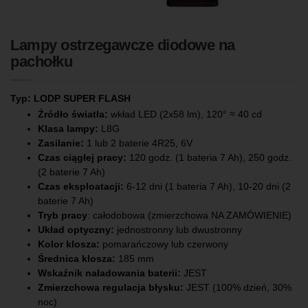
Lampy ostrzegawcze diodowe na
pachołku
Typ: LODP SUPER FLASH
Źródło światła:
wkład LED (2x58 lm), 120° ≈ 40 cd
Klasa lampy:
L8G
Zasilanie:
1 lub 2 baterie 4R25, 6V
Czas ciągłej pracy:
120 godz. (1 bateria 7 Ah), 250 godz.
(2 baterie 7 Ah)
Czas eksploatacji:
6-12 dni (1 bateria 7 Ah), 10-20 dni (2
baterie 7 Ah)
Tryb pracy
: całodobowa (zmierzchowa NA ZAMÓWIENIE)
Układ optyczny:
jednostronny lub dwustronny
Kolor klosza:
pomarańczowy lub czerwony
Średnica klosza:
185 mm
Wskaźnik naładowania baterii:
JEST
Zmierzchowa regulacja błysku:
JEST (100% dzień, 30%
noc)