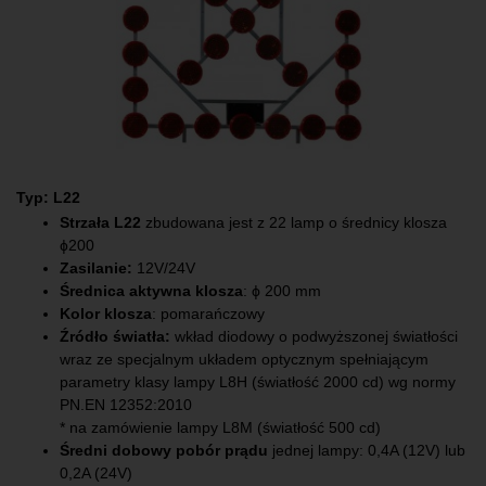
Typ: L22
Strzała L22
zbudowana jest z 22 lamp o średnicy klosza
ɸ200
Zasilanie:
12V/24V
Średnica aktywna klosza
: ϕ 200 mm
Kolor klosza
: pomarańczowy
Źródło światła:
wkład diodowy o podwyższonej światłości
wraz ze specjalnym układem optycznym spełniającym
parametry klasy lampy L8H (światłość 2000 cd) wg normy
PN.EN 12352:2010
* na zamówienie lampy L8M (światłość 500 cd)
Średni dobowy pobór prądu
jednej lampy: 0,4A (12V) lub
0,2A (24V)