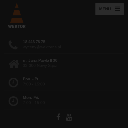
MENU
18 443 78 75
wyceny@wektorns.pl
ul. Jana Pawła II 30
33-300 Nowy Sącz
Pon. - Pt.
7:00 - 15:00
Mon.-Fri.
7:00 - 15:00