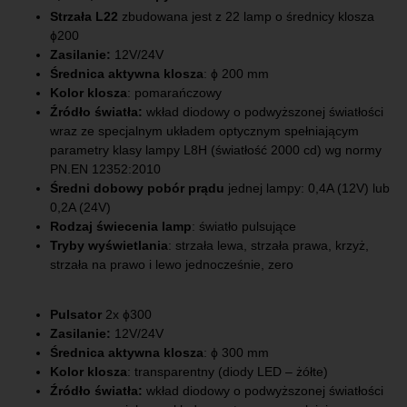
Strzała L22
zbudowana jest z 22 lamp o średnicy klosza
ɸ200
Zasilanie:
12V/24V
Średnica aktywna klosza
: ϕ 200 mm
Kolor klosza
: pomarańczowy
Źródło światła:
wkład diodowy o podwyższonej światłości
wraz ze specjalnym układem optycznym spełniającym
parametry klasy lampy L8H (światłość 2000 cd) wg normy
PN.EN 12352:2010
Średni dobowy pobór prądu
jednej lampy: 0,4A (12V) lub
0,2A (24V)
Rodzaj świecenia lamp
: światło pulsujące
Tryby wyświetlania
: strzała lewa, strzała prawa, krzyż,
strzała na prawo i lewo jednocześnie, zero
Pulsator
2x ɸ300
Zasilanie:
12V/24V
Średnica aktywna klosza
: ϕ 300 mm
Kolor klosza
: transparentny (diody LED – żółte)
Źródło światła:
wkład diodowy o podwyższonej światłości