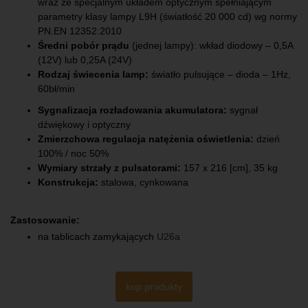
wraz ze specjalnym układem optycznym spełniającym
parametry klasy lampy L9H (światłość 20 000 cd) wg normy
PN.EN 12352:2010
Średni pobór prądu
(jednej lampy): wkład diodowy – 0,5A
(12V) lub 0,25A (24V)
Rodzaj świecenia lamp:
światło pulsujące – dioda – 1Hz,
60bł/min
Sygnalizacja rozładowania akumulatora:
sygnał
dźwiękowy i optyczny
Zmierzchowa regulacja natężenia oświetlenia:
dzień
100% / noc 50%
Wymiary strzały z pulsatorami:
157 x 216 [cm], 35 kg
Konstrukcja:
stalowa, cynkowana
Zastosowanie:
na tablicach zamykających
U26a
kup produkty