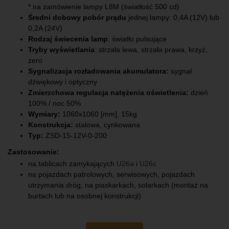
* na zamówienie lampy L8M (światłość 500 cd)
Średni dobowy pobór prądu
jednej lampy: 0,4A (12V) lub
0,2A (24V)
Rodzaj świecenia lamp
: światło pulsujące
Tryby wyświetlania
: strzała lewa, strzała prawa, krzyż,
zero
Sygnalizacja rozładowania akumulatora:
sygnał
dźwiękowy i optyczny
Zmierzchowa regulacja natężenia oświetlenia:
dzień
100% / noc 50%
Wymiary:
1060x1060 [mm], 15kg
Konstrukcja:
stalowa, cynkowana
Typ:
ZSD-15-12V-0-200
Zastosowanie:
na tablicach zamykających
U26a
i
U26c
na pojazdach patrolowych, serwisowych, pojazdach
utrzymania dróg, na piaskarkach, solarkach (montaż na
burtach lub na osobnej konstrukcji)