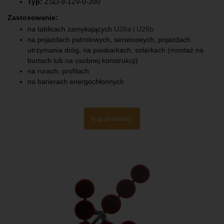
Typ:
ZSD-9-12V-0-200
Zastosowanie:
na tablicach zamykających
U26a
i
U26b
na pojazdach patrolowych, serwisowych, pojazdach
utrzymania dróg, na piaskarkach, solarkach (montaż na
burtach lub na osobnej konstrukcji)
na rurach, profilach
na barierach energochłonnych
kup produkty