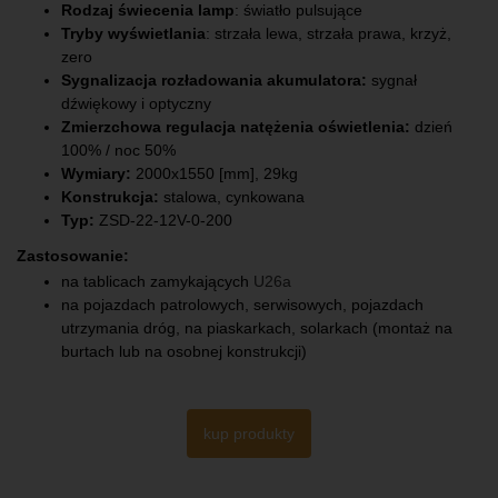
Rodzaj świecenia lamp
: światło pulsujące
Tryby wyświetlania
: strzała lewa, strzała prawa, krzyż,
zero
Sygnalizacja rozładowania akumulatora:
sygnał
dźwiękowy i optyczny
Zmierzchowa regulacja natężenia oświetlenia:
dzień
100% / noc 50%
Wymiary:
2000x1550 [mm], 29kg
Konstrukcja:
stalowa, cynkowana
Typ:
ZSD-22-12V-0-200
Zastosowanie:
na tablicach zamykających
U26a
na pojazdach patrolowych, serwisowych, pojazdach
utrzymania dróg, na piaskarkach, solarkach (montaż na
burtach lub na osobnej konstrukcji)
kup produkty