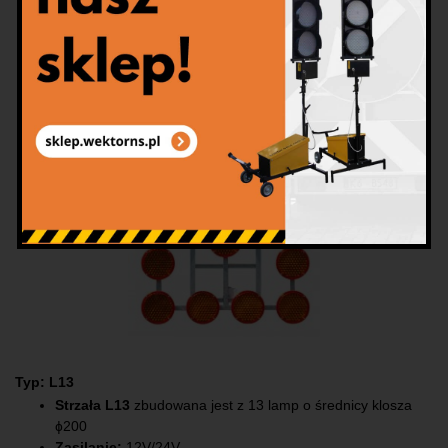
kup produkty
Typ: L13
Strzała L13
zbudowana jest z 13 lamp o średnicy klosza
ɸ200
Zasilanie:
12V/24V