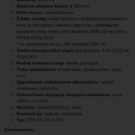
Średnica aktywna klosza
: ϕ 200 mm
Kolor klosza
: pomarańczowy
Źródło światła:
wkład diodowy o podwyższonej światłości
wraz ze specjalnym układem optycznym spełniającym
parametry klasy lampy L8H (światłość 2000 cd) wg normy
PN.EN 12352:2010
* na zamówienie lampy L8M (światłość 500 cd)
Średni dobowy pobór prądu
jednej lampy: 0,4A (12V) lub
0,2A (24V)
Rodzaj świecenia lamp
: światło pulsujące
Tryby wyświetlania
: strzała lewa, strzała prawa, krzyż,
zero
Sygnalizacja rozładowania akumulatora:
sygnał
dźwiękowy i optyczny
Zmierzchowa regulacja natężenia oświetlenia:
dzień
100% / noc 50%
Wymiary:
1060x1060 [mm], 15kg
Konstrukcja:
stalowa, cynkowana
Typ:
ZSD-13-12V-0-200
Zastosowanie: