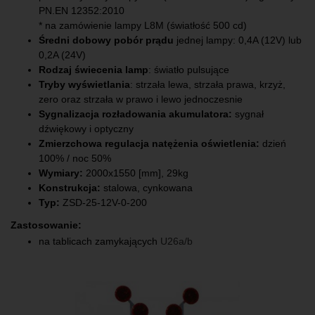
PN.EN 12352:2010
* na zamówienie lampy L8M (światłość 500 cd)
Średni dobowy pobór prądu
jednej lampy: 0,4A (12V) lub
0,2A (24V)
Rodzaj świecenia lamp
: światło pulsujące
Tryby wyświetlania
: strzała lewa, strzała prawa, krzyż,
zero oraz strzała w prawo i lewo jednoczesnie
Sygnalizacja rozładowania akumulatora:
sygnał
dźwiękowy i optyczny
Zmierzchowa regulacja natężenia oświetlenia:
dzień
100% / noc 50%
Wymiary:
2000x1550 [mm], 29kg
Konstrukcja:
stalowa, cynkowana
Typ:
ZSD-25-12V-0-200
Zastosowanie:
na tablicach zamykających
U26a/b