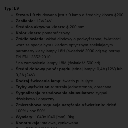
Typ: L9
Strzała L9
zbudowana jest z 9 lamp o średnicy klosza ɸ200
Zasilanie:
12V/24V
Średnica aktywna klosza
: ϕ 200 mm
Kolor klosza
: pomarańczowy
Źródło światła:
wkład diodowy o podwyższonej światłości
wraz ze specjalnym układem optycznym spełniającym
parametry klasy lampy L8H (światłość 2000 cd) wg normy
PN.EN 12352:2010
* na zamówienie lampy L8M (światłość 500 cd)
Średni dobowy pobór prądu
jednej lampy: 0,4A (12V) lub
0,2A (24V)
Rodzaj świecenia lamp
: światło pulsujące
Tryby wyświetlania
: strzała jednostronna, obracana
Sygnalizacja rozładowania akumulatora:
sygnał
dźwiękowy i optyczny
Zmierzchowa regulacja natężenia oświetlenia:
dzień
100% / noc 50%
Wymiary:
1040x1040 [mm], 9kg
Konstrukcja:
stalowa, cynkowana