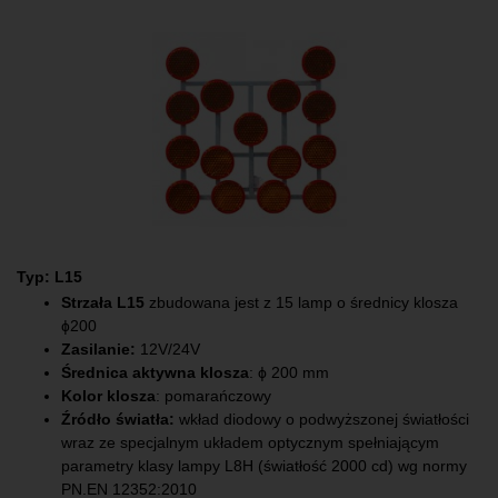
Typ: L15
Strzała L15
zbudowana jest z 15 lamp o średnicy klosza
ɸ200
Zasilanie:
12V/24V
Średnica aktywna klosza
: ϕ 200 mm
Kolor klosza
: pomarańczowy
Źródło światła:
wkład diodowy o podwyższonej światłości
wraz ze specjalnym układem optycznym spełniającym
parametry klasy lampy L8H (światłość 2000 cd) wg normy
PN.EN 12352:2010