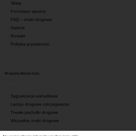
Sklep
Formularz wyceny
FAQ – znaki drogowe
Galeria
Kontakt
Polityka prywatności
W naszej ofercie m.in.:
Sygnalizacja wahadłowa
Lampy drogowe ostrzegawcze
Trwałe pachołki drogowe
Wszystkie znaki drogowe