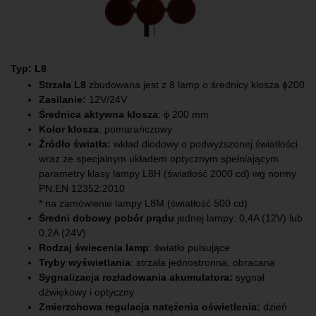
Typ: L8
Strzała L8
zbudowana jest z 8 lamp o średnicy klosza ɸ200
Zasilanie:
12V/24V
Średnica aktywna klosza
: ϕ 200 mm
Kolor klosza
: pomarańczowy
Źródło światła:
wkład diodowy o podwyższonej światłości
wraz ze specjalnym układem optycznym spełniającym
parametry klasy lampy L8H (światłość 2000 cd) wg normy
PN.EN 12352:2010
* na zamówienie lampy L8M (światłość 500 cd)
Średni dobowy pobór prądu
jednej lampy: 0,4A (12V) lub
0,2A (24V)
Rodzaj świecenia lamp
: światło pulsujące
Tryby wyświetlania
: strzała jednostronna, obracana
Sygnalizacja rozładowania akumulatora:
sygnał
dźwiękowy i optyczny
Zmierzchowa regulacja natężenia oświetlenia:
dzień