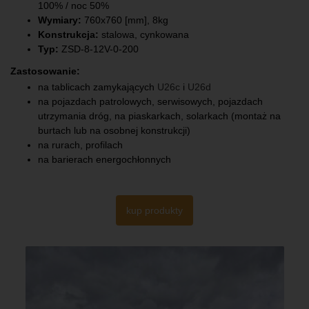
100% / noc 50%
Wymiary:
760x760 [mm], 8kg
Konstrukcja:
stalowa, cynkowana
Typ:
ZSD-8-12V-0-200
Zastosowanie:
na tablicach zamykających
U26c
i
U26d
na pojazdach patrolowych, serwisowych, pojazdach
utrzymania dróg, na piaskarkach, solarkach (montaż na
burtach lub na osobnej konstrukcji)
na rurach, profilach
na barierach energochłonnych
kup produkty