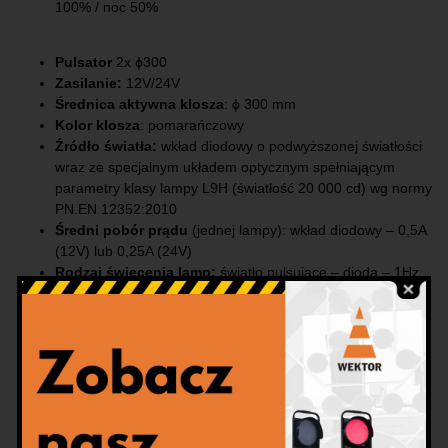
100% / noc 50%
Pulsator
2x ɸ300
Zasilanie:
12V/24V
Średnica aktywna klosza
: ϕ 300 mm
Kolor klosza
: pomarańczowy
Źródło światła:
wkład diodowy o podwyższonej światłości
wraz ze specjalnym układem optycznym spełniającym
parametry klasy lampy L9H (światłość 20 000 cd) wg normy
PN.EN 12352:2010
Średni pobór prądu
(jednej lampy): wkład diodowy – 0,5A
(12V) lub 0,25A (24V)
Rodzaj świecenia lamp:
światło pulsujące – dioda – 1Hz,
60bł/min
Sygnalizacja rozładowania akumulatora:
sygnał
dźwiękowy i optyczny
Zmierzchowa regulacja natężenia oświetlenia:
dzień
100% / noc 50%
Konstrukcja:
stalowa, cynkowana