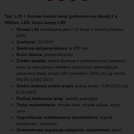
Typ:
L15 + Zestaw dwóch lamp (jednoczesny błysk) 2 x
300mm, LED, klasa lampy L9H
Strzała L15
zbudowana jest z 15 lamp o średnicy klosza
ɸ200
Zasilanie:
12V/24V
Średnica aktywna klosza
: ϕ 200 mm
Kolor klosza
: pomarańczowy
Źródło światła:
wkład diodowy o podwyższonej światłości
wraz ze specjalnym układem optycznym spełniającym
parametry klasy lampy L8H (światłość 2000 cd) wg normy
PN.EN 12352:2010
Średni dobowy pobór prądu
jednej lampy: 0,4A (12V) lub
0,2A (24V)
Rodzaj świecenia lamp
: światło pulsujące
Tryby wyświetlania
: strzała lewa, strzała prawa, krzyż,
zero
Sygnalizacja rozładowania akumulatora:
sygnał
dźwiękowy i optyczny
Zmierzchowa regulacja natężenia oświetlenia:
dzień