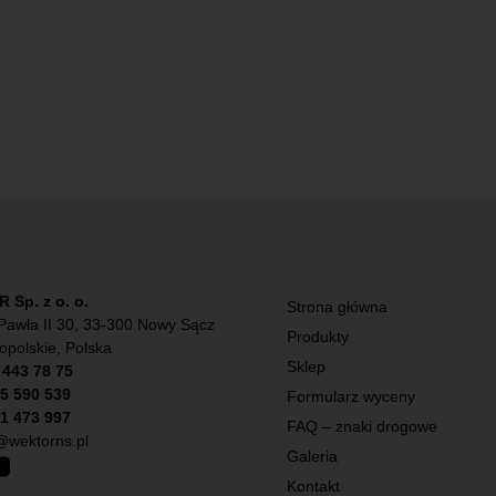
Sp. z o. o.
Strona główna
Pawła II 30, 33-300 Nowy Sącz
Produkty
opolskie, Polska
Sklep
) 443 78 75
5 590 539
Formularz wyceny
1 473 997
FAQ – znaki drogowe
wektorns.pl
Galeria
Kontakt