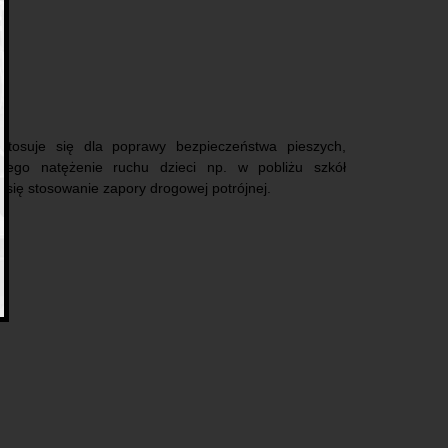
tosuje się dla poprawy bezpieczeństwa pieszych,
nego natężenie ruchu dzieci np. w pobliżu szkół
a się stosowanie zapory drogowej potrójnej.