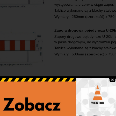
występowania przerw w ciągu zapór.
Tablice wykonane są z blachy stalow
Wymiary: 250mm (szerokość) x 75
Zapora drogowa pojedyncza U-20
Zapory drogowe pojedyncze U-20b st
w pasie drogowym, do wygrodzeń po
Tablice wykonane są z blachy stalow
Wymiary: 500mm (szerokość) x 75
Zapora drogowa podwójna U-20c
Zapory drogowe podwójne U-20c stos
chodnikach, ciągach pieszych, piesz
Tablice wykonane są z blachy stalow
Wymiary: 2 blachy 250mm (szerok
2750mm (długość).