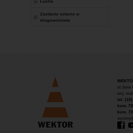
Lustra
Zasilanie solarne w
drogownictwie
WEKTOR 
ul.Jana 
woj. mał
tel. (18
kom. 79
kom. 73
wyceny@