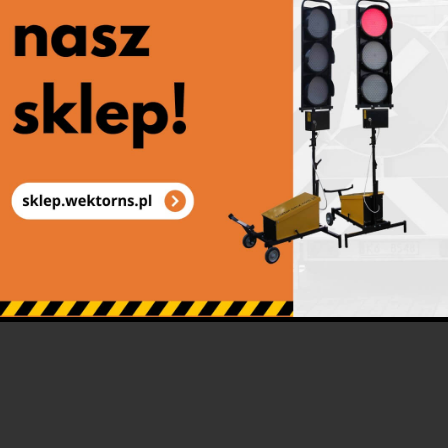
Zapora drogowa podwójna U-20d
Zapory drogowe podwójne U-20d s
szczególnie w miejscach zwiększo
podstawowych, przedszkoli itp. zalec