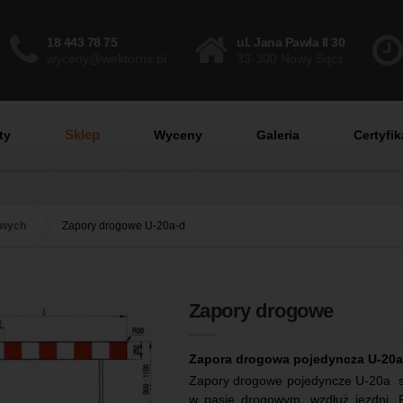
18 443 78 75
ul. Jana Pawła II 30
wyceny@wektorns.pl
33-300 Nowy Sącz
Sklep
ty
Wyceny
Galeria
Certyfik
owych
Zapory drogowe U-20a-d
Zapory drogowe
Zapora drogowa pojedyncza U-20a
Zapory drogowe pojedyncze U-20a st
w pasie drogowym, wzdłuż jezdni. 