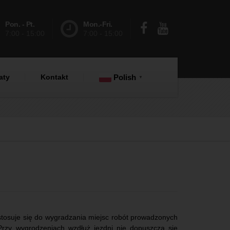
Pon. - Pt.
Mon.-Fri.
7:00 - 15:00
7:00 - 15:00
aty
Kontakt
Polish
▼
osuje się do wygradzania miejsc robót prowadzonych
Przy wygrodzeniach wzdłuż jezdni nie dopuszcza się