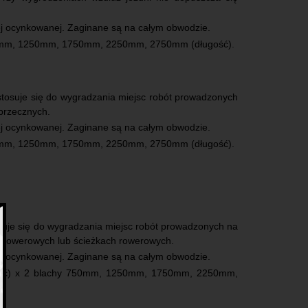
ej ocynkowanej. Zaginane są na całym obwodzie.
0mm, 1250mm, 1750mm, 2250mm, 2750mm (długość).
b
osuje się do wygradzania miejsc robót prowadzonych
przecznych.
ej ocynkowanej. Zaginane są na całym obwodzie.
0mm, 1250mm, 1750mm, 2250mm, 2750mm (długość).
uje się do wygradzania miejsc robót prowadzonych na
o-rowerowych lub ścieżkach rowerowych.
ej ocynkowanej. Zaginane są na całym obwodzie.
ość) x 2 blachy 750mm, 1250mm, 1750mm, 2250mm,