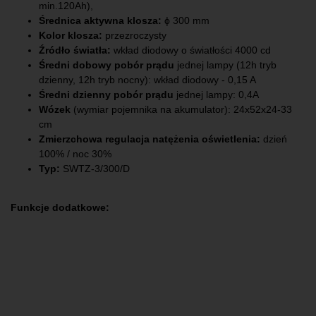
min.120Ah),
Średnica aktywna klosza:
ϕ 300 mm
Kolor klosza:
przezroczysty
Źródło światła:
wkład diodowy o światłości 4000 cd
Średni dobowy pobór prądu
jednej lampy (12h tryb
dzienny, 12h tryb nocny): wkład diodowy - 0,15 A
Średni dzienny pobór prądu
jednej lampy: 0,4A
Wózek
(wymiar pojemnika na akumulator): 24x52x24-33
cm
Zmierzchowa regulacja natężenia oświetlenia:
dzień
100% / noc 30%
Typ:
SWTZ-3/300/D
Funkcje dodatkowe: