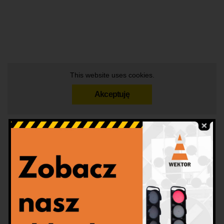
This website uses cookies.
Akceptuję
tryb ustaw
drogę v5