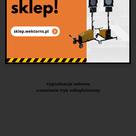
This website uses cookies.
Akceptuję
sygnalizacja radiowa
ustawianie tryb odległościowy