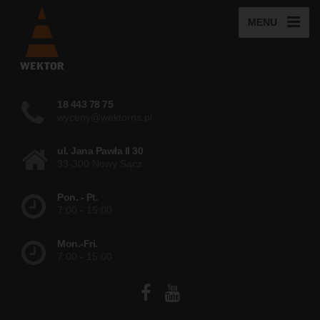
MENU
18 443 78 75
wyceny@wektorns.pl
ul. Jana Pawła II 30
33-300 Nowy Sącz
Pon. - Pt.
7:00 - 15:00
Mon.-Fri.
7:00 - 15:00