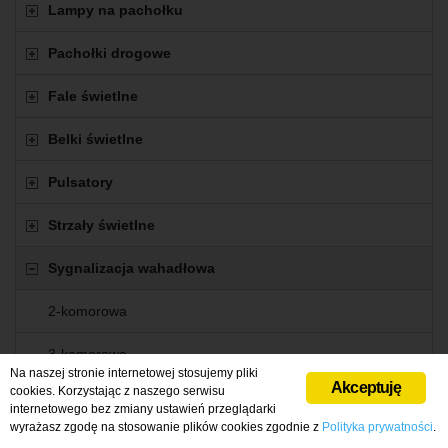
Lampy na pachołku
Pachołki drogowe
Fale świetlne
Belki świetlne
Pulsatory
Strzały świetlne
Sygnalizacja wahadłowa
2-komorowa
3-komorowa
Na naszej stronie internetowej stosujemy pliki
Akceptuję
cookies. Korzystając z naszego serwisu
3-komorowa z impulsatorem
internetowego bez zmiany ustawień przeglądarki
wyrażasz zgodę na stosowanie plików cookies zgodnie z
Polityka prywatności
.
4-komorowa