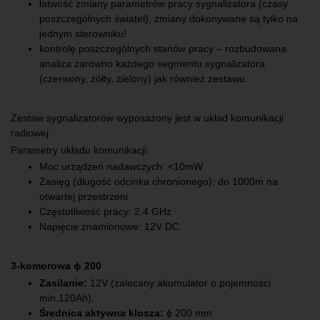
łatwość zmiany parametrów pracy sygnalizatora (czasy
poszczególnych świateł), zmiany dokonywane są tylko na
jednym sterowniku!
kontrolę poszczególnych stanów pracy – rozbudowana
analiza zarówno każdego segmentu sygnalizatora
(czerwony, żółty, zielony) jak również zestawu.
Zestaw sygnalizatorów wyposażony jest w układ komunikacji
radiowej.
Parametry układu komunikacji:
Moc urządzeń nadawczych: <10mW
Zasięg (długość odcinka chronionego): do 1000m na
otwartej przestrzeni
Częstotliwość pracy: 2,4 GHz
Napięcie znamionowe: 12V DC
3-komorowa ϕ 200
Zasilanie:
12V (zalecany akumulator o pojemności
min.120Ah),
Średnica aktywna klosza:
ϕ 200 mm