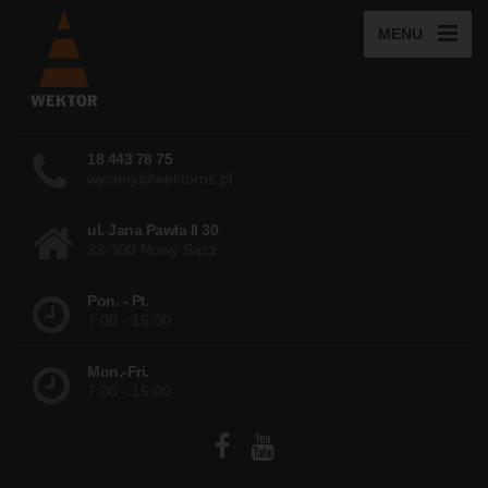
MENU
18 443 78 75
wyceny@wektorns.pl
ul. Jana Pawła II 30
33-300 Nowy Sącz
Pon. - Pt.
7:00 - 15:00
Mon.-Fri.
7:00 - 15:00