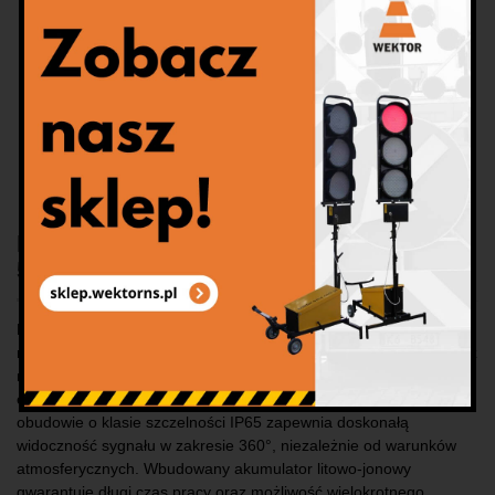
Pachołek świetlny z akumulatorami li-ion,
50 cm
Pachołek świetlny LED z akumulatorem Li-Ion to nowoczesne
rozwiązanie przeznaczone do oznakowania robót drogowych oraz
miejsc wymagających zwiększonej widoczności. Wyposażony w
energooszczędne diody LED umieszczone w hermetycznej
obudowie o klasie szczelności IP65 zapewnia doskonałą
widoczność sygnału w zakresie 360°, niezależnie od warunków
atmosferycznych. Wbudowany akumulator litowo-jonowy
gwarantuje długi czas pracy oraz możliwość wielokrotnego