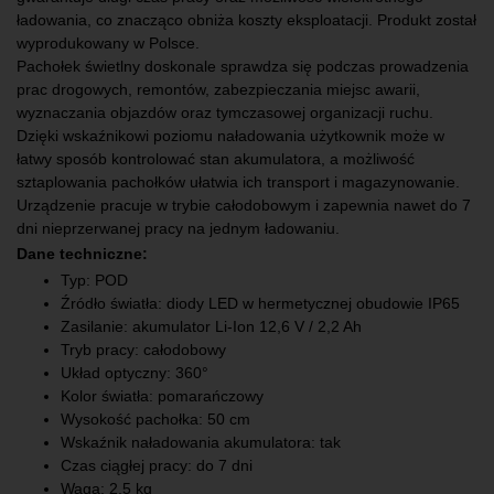
ładowania, co znacząco obniża koszty eksploatacji. Produkt został
wyprodukowany w Polsce.
Pachołek świetlny doskonale sprawdza się podczas prowadzenia
prac drogowych, remontów, zabezpieczania miejsc awarii,
wyznaczania objazdów oraz tymczasowej organizacji ruchu.
Dzięki wskaźnikowi poziomu naładowania użytkownik może w
łatwy sposób kontrolować stan akumulatora, a możliwość
sztaplowania pachołków ułatwia ich transport i magazynowanie.
Urządzenie pracuje w trybie całodobowym i zapewnia nawet do 7
dni nieprzerwanej pracy na jednym ładowaniu.
Dane techniczne:
Typ: POD
Źródło światła: diody LED w hermetycznej obudowie IP65
Zasilanie: akumulator Li-Ion 12,6 V / 2,2 Ah
Tryb pracy: całodobowy
Układ optyczny: 360°
Kolor światła: pomarańczowy
Wysokość pachołka: 50 cm
Wskaźnik naładowania akumulatora: tak
Czas ciągłej pracy: do 7 dni
Waga: 2,5 kg