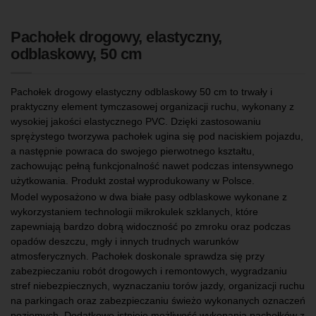
Pachołek drogowy, elastyczny,
odblaskowy, 50 cm
Pachołek drogowy elastyczny odblaskowy 50 cm to trwały i
praktyczny element tymczasowej organizacji ruchu, wykonany z
wysokiej jakości elastycznego PVC. Dzięki zastosowaniu
sprężystego tworzywa pachołek ugina się pod naciskiem pojazdu,
a następnie powraca do swojego pierwotnego kształtu,
zachowując pełną funkcjonalność nawet podczas intensywnego
użytkowania. Produkt został wyprodukowany w Polsce.
Model wyposażono w dwa białe pasy odblaskowe wykonane z
wykorzystaniem technologii mikrokulek szklanych, które
zapewniają bardzo dobrą widoczność po zmroku oraz podczas
opadów deszczu, mgły i innych trudnych warunków
atmosferycznych. Pachołek doskonale sprawdza się przy
zabezpieczaniu robót drogowych i remontowych, wygradzaniu
stref niebezpiecznych, wyznaczaniu torów jazdy, organizacji ruchu
na parkingach oraz zabezpieczaniu świeżo wykonanych oznaczeń
poziomych. Dodatkowo istnieje możliwość wykonania pachołków z