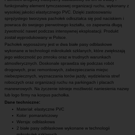
funkcjonalny element tymczasowej organizacji ruchu, wykonany z
wysokiej jakości elastycznego PVC. Dzięki zastosowaniu
sprężystego tworzywa pachołek odkształca się pod naciskiem i
powraca do swojego pierwotnego kształtu, co zapewnia długą
żywotność nawet podczas intensywnej eksploatacji. Produkt
został wyprodukowany w Polsce.
Pachołek wyposażony jest w dwa białe pasy odblaskowe
wykonane w technologii mikrokulek szklanych, które zwiększają
jego widoczność po zmroku oraz w trudnych warunkach
atmosferycznych. Doskonale sprawdza się podczas robót
drogowych, prac remontowych, zabezpieczania miejsc
niebezpiecznych, wyznaczania torów jazdy, wydzielania stref
roboczych oraz organizacji ruchu na parkingach i placach
manewrowych. Na życzenie istnieje możliwość naniesienia nazwy
lub logo firmy na korpus pachołka.
Dane techniczne:
Materiał: elastyczne PVC
Kolor: pomarańczowy
Wersja: odblaskowa
2 białe pasy odblaskowe wykonane w technologii
mikrokulek szklanych