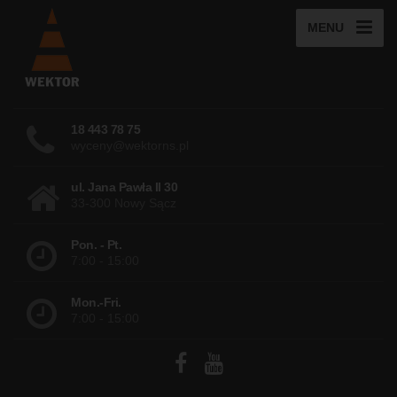
MENU
18 443 78 75
wyceny@wektorns.pl
ul. Jana Pawła II 30
33-300 Nowy Sącz
Pon. - Pt.
7:00 - 15:00
Mon.-Fri.
7:00 - 15:00