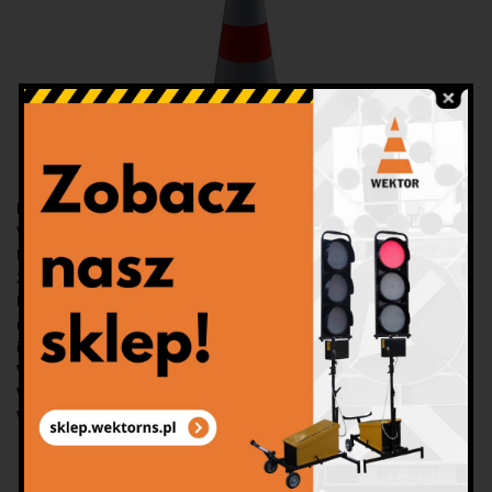
Pachołek drogowy o wysokości 75 cm.
Wykonany z twardego PCV.
Kolor - pomarańczowy, czarna podstawa z recyklingu.
2 białe pasy z folii odblaskowej II gen.
Przeznaczony do prac drogowych, remontowych, odgradzania
ruchu, wyznaczania toru jazdy, wygradzania miejsc parkingowych
i inne.
Waga - 5,5 kg
Wysokość - 75 cm
Wymiar podstawy - 44 x 44 cm