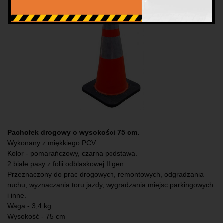
Pachołek drogowy o wysokości 75 cm.
Wykonany z miękkiego PCV.
Kolor - pomarańczowy, czarna podstawa.
2 białe pasy z folii odblaskowej II gen.
Przeznaczony do prac drogowych, remontowych, odgradzania
ruchu, wyznaczania toru jazdy, wygradzania miejsc parkingowych
i inne.
Waga - 3,4 kg
Wysokość - 75 cm