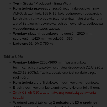
Typ
– Silesia / Producent - firma Wiola
Konstrukcja przyczepy:
zespół jezdny dwuosiowy firmy
ALKO, dyszel, koła 155 R 13, koło podporowe (podparcie),
konstrukcja ramy o podwyższonej wytrzymałości wykonana
z profili stalowych ocynkowanych ogniowo, płyta podłogowa
wodoodporna, antypoślizgowa.
Wymiary skrzyni ładunkowej:
długość – 2920 mm,
szerokość – 1420 mm, wysokość – 380 mm
Ładowność:
DMC 750 kg
Tablica U26a
Wymiary tablicy
2200x3600 mm (wg warunków
technicznych dla znaków i sygnałów drogowych DZ.U.220 z
dn.23.12.2003r.). Tablica podzielona jest na dwie części
(dół i góra).
Konstrukcja
z profili stalowych, ocynkowanych ogniowo.
Blacha
ocynkowana lub aluminiowa, oklejona folią II gen.
Znak
C9 lub C10 z automatyczną regulacją ustawienia
strzałki.
W górnej części tablicy są
2 pulsatory LED o średnicy