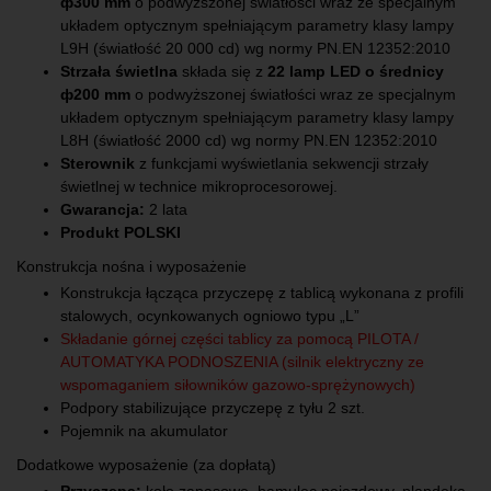
ф300 mm
o podwyższonej światłości wraz ze specjalnym
układem optycznym spełniającym parametry klasy lampy
L9H (światłość 20 000 cd) wg normy PN.EN 12352:2010
Strzała świetlna
składa się z
22 lamp LED o średnicy
ф200 mm
o podwyższonej światłości wraz ze specjalnym
układem optycznym spełniającym parametry klasy lampy
L8H (światłość 2000 cd) wg normy PN.EN 12352:2010
Sterownik
z funkcjami wyświetlania sekwencji strzały
świetlnej w technice mikroprocesorowej.
Gwarancja:
2 lata
Produkt POLSKI
Konstrukcja nośna i wyposażenie
Konstrukcja łącząca przyczepę z tablicą wykonana z profili
stalowych, ocynkowanych ogniowo typu „L”
Składanie górnej części tablicy za pomocą PILOTA /
AUTOMATYKA PODNOSZENIA (silnik elektryczny ze
wspomaganiem siłowników gazowo-sprężynowych)
Podpory stabilizujące przyczepę z tyłu 2 szt.
Pojemnik na akumulator
Dodatkowe wyposażenie (za dopłatą)
Przyczepa:
koło zapasowe, hamulec najazdowy, plandeka,