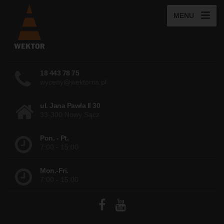
MENU
18 443 78 75
wyceny@wektorns.pl
ul. Jana Pawła II 30
33-300 Nowy Sącz
Pon. - Pt.
7:00 - 15:00
Mon.-Fri.
7:00 - 15:00