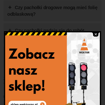
Czy pachołki drogowe mogą mieć folię
odblaskową?
Czy pachołki nadają się do robót
drogowych?
Czy można zamówić większą liczbę
pachołków?
Zobacz pachołki drogowe w innych rozmiarach:
50
cm
i
75 cm
.
Produkty