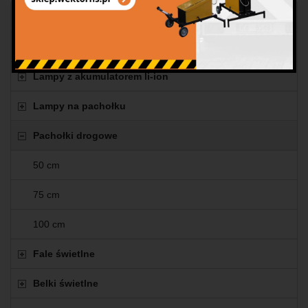
Wszystkie produkty
Lampy bateryjne
Lampy z akumulatorem li-ion
Lampy na pachołku
Pachołki drogowe
50 cm
75 cm
100 cm
Fale świetlne
Belki świetlne