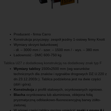
Przyczepa z tablicą U-27
Producent - firma Carro
Konstrukcja przyczepy: zespół jezdny 1-osiowy firmy Knott
Wymiary skrzyni ładunkowej
- dł. – 3000 mm / - szer. – 1500 mm / - wys. – 380 mm
Ładowność - DMC 600-750 kg
Tablica U27 z dodatkową konstrukcją na dodatkowy znak typ F
Wymiary tablicy
1500x2500 mm (wg warunków
technicznych dla znaków i sygnałów drogowych DZ.U.220 z
dn.23.12.2003r.). Tablica podzielona jest na dwie części
(dół i góra).
Konstrukcja
z profili stalowych, ocynkowanych ogniowo.
Blacha
ocynkowana lub aluminiowa, oklejona folią
pryzmatyczną odblaskowo-fluorescencyjną barwy żółto-
zielonej.
W górnej części tablicy można umieścić
znaki z grupy A i