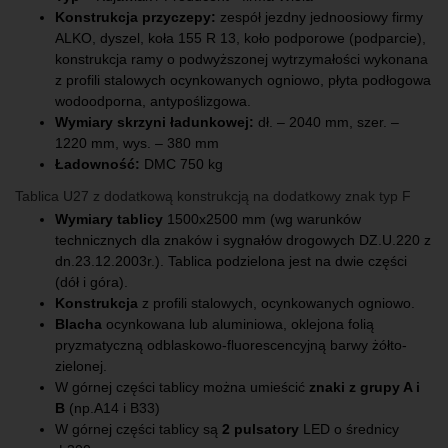
Konstrukcja przyczepy:
zespół jezdny jednoosiowy firmy
ALKO, dyszel, koła 155 R 13, koło podporowe (podparcie),
konstrukcja ramy o podwyższonej wytrzymałości wykonana
z profili stalowych ocynkowanych ogniowo, płyta podłogowa
wodoodporna, antypoślizgowa.
Wymiary skrzyni ładunkowej:
dł. – 2040 mm, szer. –
1220 mm, wys. – 380 mm
Ładowność:
DMC 750 kg
Tablica U27 z dodatkową konstrukcją na dodatkowy znak typ F
Wymiary tablicy
1500x2500 mm (wg warunków
technicznych dla znaków i sygnałów drogowych DZ.U.220 z
dn.23.12.2003r.). Tablica podzielona jest na dwie części
(dół i góra).
Konstrukcja
z profili stalowych, ocynkowanych ogniowo.
Blacha
ocynkowana lub aluminiowa, oklejona folią
pryzmatyczną odblaskowo-fluorescencyjną barwy żółto-
zielonej.
W górnej części tablicy można umieścić
znaki z grupy A i
B
(np.A14 i B33)
W górnej części tablicy są
2 pulsatory
LED o średnicy