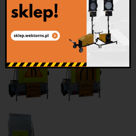
akumulatory
,
konstrukcja do przewozu tablic
wolnostojących U27