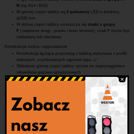
B
(np.A14 i B33)
W górnej części tablicy są
2 pulsatory
LED o średnicy
ф300 mm
W dolnej części tablicy umieszcza się
znaki z grupy
F
(zwężenie drogi - prawo i lewo stronne), znak F może być
nakładany lub obrotowy.
Konstrukcja nośna i wyposażenie
Konstrukcja łącząca przyczepę z tablicą wykonana z profili
stalowych, ocynkowanych ogniowo typu „L”
Składanie górnej części tablicy ręczne ze wspomaganiem
siłowników gazowo-sprężynowych
Podpory stabilizujące przyczepę z tyłu 2 szt.
Pojemnik na akumulator
Dodatkowe wyposażenie (za dopłatą)
Przyczepa:
koło zapasowe, hamulec najazdowy, plandeka,
dodatkowe podpory stabilizujące
Tablica U27:
napęd podnoszenia tablicy górnej, zasilanie
solarne
Konstrukcja nośna i wyposażenie
: plandeka, otwieranie
dolnej części tablicy, najazdy, pojemnik na dwa