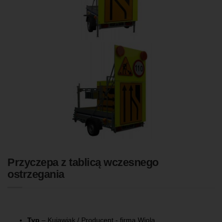
Przyczepa z tablicą wczesnego
ostrzegania
Przyczepa z tablicą U-27
Typ
– Kujawiak / Producent - firma Wiola