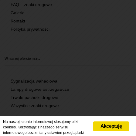
FAQ – znaki drogowe
Galeria
Kontakt
Polityka prywatności
W naszej ofercie m.in.:
Sygnalizacja wahadłowa
Lampy drogowe ostrzegawcze
Trwałe pachołki drogowe
Wszystkie znaki drogowe
Na naszej stronie internetowej stosujemy pliki
Akceptuję
cookies. Korzystając z naszego serwisu
internetowego bez zmiany ustawień przeglądarki