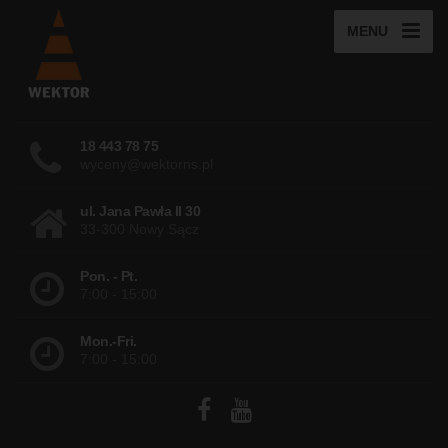
MENU
18 443 78 75
wyceny@wektorns.pl
ul. Jana Pawła II 30
33-300 Nowy Sącz
Pon. - Pt.
7:00 - 15:00
Mon.-Fri.
7:00 - 15:00