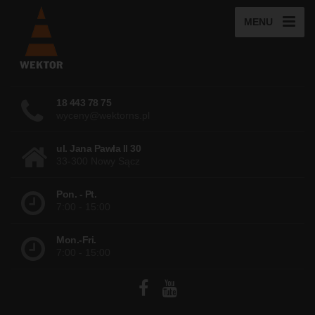
MENU
18 443 78 75
wyceny@wektorns.pl
ul. Jana Pawła II 30
33-300 Nowy Sącz
Pon. - Pt.
7:00 - 15:00
Mon.-Fri.
7:00 - 15:00