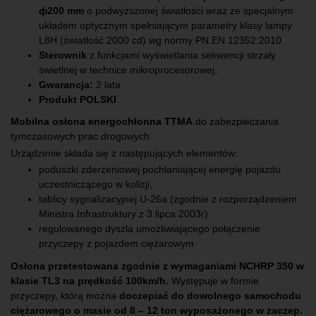
ф200 mm
o podwyższonej światłości wraz ze specjalnym
układem optycznym spełniającym parametry klasy lampy
L8H (światłość 2000 cd) wg normy PN.EN 12352:2010
Sterownik
z funkcjami wyświetlania sekwencji strzały
świetlnej w technice mikroprocesorowej.
Gwarancja:
2 lata
Produkt POLSKI
Mobilna osłona energochłonna TTMA
do zabezpieczania
tymczasowych prac drogowych
Urządzenie składa się z następujących elementów:
poduszki zderzeniowej pochłaniającej energię pojazdu
uczestniczącego w kolizji,
tablicy sygnalizacyjnej U-26a (zgodnie z rozporządzeniem
Ministra Infrastruktury z 3 lipca 2003r)
regulowanego dyszla umożliwiającego połączenie
przyczepy z pojazdem ciężarowym
Osłona przetestowana zgodnie z wymaganiami NCHRP 350 w
klasie TL3 na prędkość 100km/h.
Występuje w formie
przyczepy, którą można
doczepiać do dowolnego samochodu
ciężarowego o masie od 8 – 12 ton wyposażonego w zaczep.