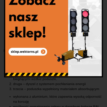
solidna konstrukcja nośna służąca do montażu osłony
dyszel o regulowanej wysokości w zakresie 90 do 110cm
zaczep oczkowy o średnicy otworu 40mm
hamulec postojowy
szczelnie zamknięta skrzynia służąca do bezpiecznego
przechowywania akumulatora
koło zapasowe
oświetlenie zgodne z wymogami kodeksu drogowego
Poduszka zderzeniowa
wykonana z materiałów absorbujących energię kinetyczną
posiada trzy strefy zgniotu
:
pierwsza - zderzak połączony z aluminiowymi profilami
biegnącymi wzdłuż poduszki,
druga – dyszel z systemem pochłaniania energii
trzecia – poduszka wypełniony materiałem absorbującym
wykonana z aluminium, które zapewnia wysoką odporność
na korozję
możliwość wymalowania osłony w dowolnym kolorze RAL