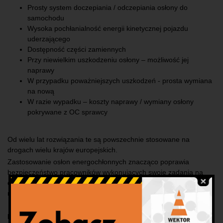
Prosty system doczepiania / odczepiania osłony do
samochodu
Wysoka pochłanialność energii kinetycznej pojazdu
uderzającego
Dostępność części zamiennych
Przy niewielkim uszkodzeniu osłony – możliwość jej
naprawy
W przypadku poważniejszych uszkodzeń - prosta wymiana
na nową
W razie wypadku – koszty naprawy / wymiany osłony
pokrywane z OC sprawcy
Od wielu lat rozwiązania te są powszechnie stosowane na
drogach wielu krajów europejskich.
Zastosowanie osłon energochłonnych znacząco poprawia
bezpieczeństwo pracowników wykonujących swoje zadania na
drodze oraz innych użytkowników poruszających się po odcinku,
na którym te prace są prowadzone.
Przyczepa