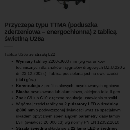
Przyczepa typu TTMA (poduszka
zderzeniowa – energochłonna) z tablicą
świetlną U26a
Tablica U26a
ze strzałą L22
Wymiary tablicy
2200x3600 mm (wg warunków
technicznych dla znaków i sygnałów drogowych DZ.U.220 z
dn.23.12.2003r.). Tablica podzielona jest na dwie części
(dół i góra).
Konstrukcja
z profili stalowych, ocynkowanych ogniowo.
Blacha
ocynkowana lub aluminiowa, oklejona folią II gen.
Znak
C9 lub C10 z ręczną regulacją ustawienia strzałki.
W górnej części tablicy są
2 pulsatory LED o średnicy
ф300 mm
o podwyższonej światłości wraz ze specjalnym
układem optycznym spełniającym parametry klasy lampy
L9H (światłość 20 000 cd) wg normy PN.EN 12352:2010
Strzała świetlna
składa się z
22 lamp LED o średnicy