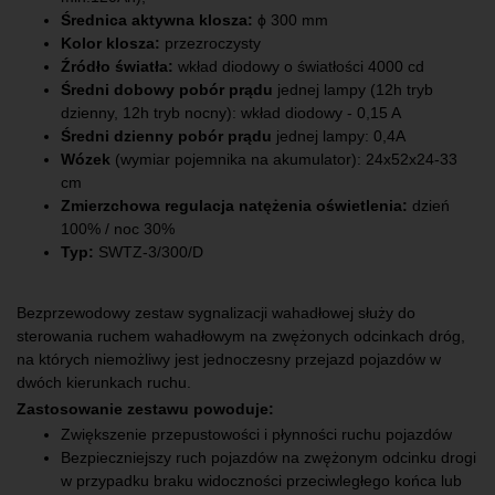
Średnica aktywna klosza:
ϕ 300 mm
Kolor klosza:
przezroczysty
Źródło światła:
wkład diodowy o światłości 4000 cd
Średni dobowy pobór prądu
jednej lampy (12h tryb
dzienny, 12h tryb nocny): wkład diodowy - 0,15 A
Średni dzienny pobór prądu
jednej lampy: 0,4A
Wózek
(wymiar pojemnika na akumulator): 24x52x24-33
cm
Zmierzchowa regulacja natężenia oświetlenia:
dzień
100% / noc 30%
Typ:
SWTZ-3/300/D
Bezprzewodowy zestaw sygnalizacji wahadłowej służy do
sterowania ruchem wahadłowym na zwężonych odcinkach dróg,
na których niemożliwy jest jednoczesny przejazd pojazdów w
dwóch kierunkach ruchu.
Zastosowanie zestawu powoduje:
Zwiększenie przepustowości i płynności ruchu pojazdów
Bezpieczniejszy ruch pojazdów na zwężonym odcinku drogi
w przypadku braku widoczności przeciwległego końca lub