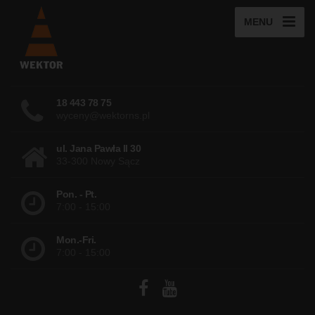
MENU
18 443 78 75
wyceny@wektorns.pl
ul. Jana Pawła II 30
33-300 Nowy Sącz
Pon. - Pt.
7:00 - 15:00
Mon.-Fri.
7:00 - 15:00