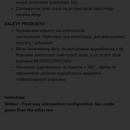
innych przeszkód (pochyłość, łuk)
Zmniejszenie strat czasu na przejechanie zwężonego
odcinka drogi.
ZALETY PRODUKTU:
Sygnalizator odporny na uszkodzenia
mechaniczne. Ochronna rura wokół lamp, jest jednocześnie
ochroną i uchwytem.
Ekran kontrastowy służy do wyróżnienia sygnalizatora z tła.
Poprawia widoczność świecących lamp, a co za tym idzie -
poprawia BEZPIECZEŃSTWO.
Obracanie sygnalizatora na maszcie o 360°, ułatwia to
odpowiednie ułożenie sygnalizatora względem
nadjeżdżających pojazdów.
Instrukcja:
Wektor - Four way intersection configuration two roads
green then the other two