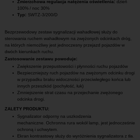
Zmierzchowa regulacja natężenia oświetlenia:
dzień
100% / noc 30%
Typ:
SWTZ-3/200/D
Bezprzewodowy zestaw sygnalizacji wahadłowej służy do
sterowania ruchem wahadłowym na zwężonych odcinkach dróg,
na których niemożliwy jest jednoczesny przejazd pojazdów w
dwóch kierunkach ruchu.
Zastosowanie zestawu powoduje:
Zwiększenie przepustowości i płynności ruchu pojazdów
Bezpieczniejszy ruch pojazdów na zwężonym odcinku drogi
w przypadku braku widoczności przeciwległego końca lub
innych przeszkód (pochyłość, łuk)
Zmniejszenie strat czasu na przejechanie zwężonego
odcinka drogi.
ZALETY PRODUKTU:
Sygnalizator odporny na uszkodzenia
mechaniczne. Ochronna rura wokół lamp, jest jednocześnie
ochroną i uchwytem.
Ekran kontrastowy służy do wyróżnienia sygnalizatora z tła.