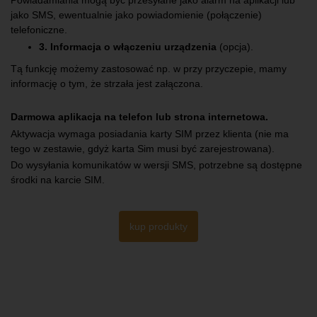
Powiadamiania mogą być przesyłane jako alarm na aplikacji lub
jako SMS, ewentualnie jako powiadomienie (połączenie)
telefoniczne.
3. Informacja o włączeniu urządzenia
(opcja).
Tą funkcję możemy zastosować np. w przy przyczepie, mamy
informację o tym, że strzała jest załączona.
Darmowa aplikacja na telefon lub strona internetowa.
Aktywacja wymaga posiadania karty SIM przez klienta (nie ma
tego w zestawie, gdyż karta Sim musi być zarejestrowana).
Do wysyłania komunikatów w wersji SMS, potrzebne są dostępne
środki na karcie SIM.
kup produkty