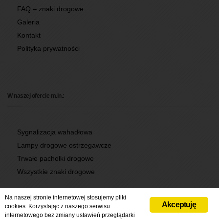
FAQ – znaki drogowe
Galeria
Kontakt
Polityka prywatności
W naszej ofercie m.in.:
Sygnalizacja wahadłowa
Lampy drogowe ostrzegawcze
Trwałe pachołki drogowe
Wszystkie znaki drogowe
Na naszej stronie internetowej stosujemy pliki
Akceptuję
cookies. Korzystając z naszego serwisu
internetowego bez zmiany ustawień przeglądarki