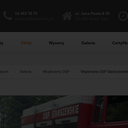
18 443 78 75
ul. Jana Pawła II 30
wyceny@wektorns.pl
33-300 Nowy Sącz
Sklep
ty
Wyceny
Galeria
Certyfik
owych
Galeria
Wspieramy OSP
Wspieramy OSP Staniszewski