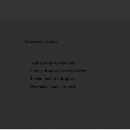
W naszej ofercie m.in.:
Sygnalizacja wahadłowa
Lampy drogowe ostrzegawcze
Trwałe pachołki drogowe
Wszystkie znaki drogowe