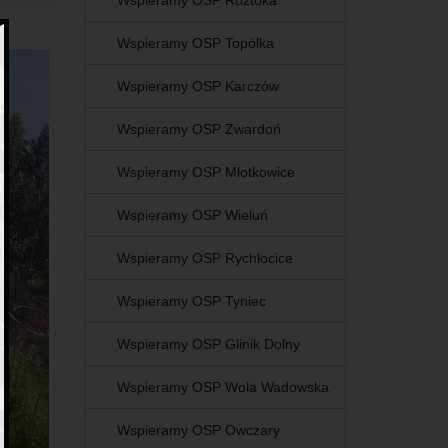
Wspieramy OSP Roztoka
Wspieramy OSP Topólka
Wspieramy OSP Karczów
Wspieramy OSP Zwardoń
Wspieramy OSP Młotkowice
Wspieramy OSP Wieluń
Wspieramy OSP Rychłocice
Wspieramy OSP Tyniec
Wspieramy OSP Glinik Dolny
Wspieramy OSP Wola Wadowska
Wspieramy OSP Owczary