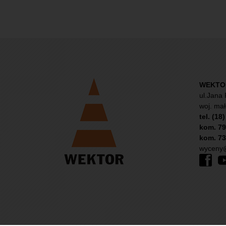
WEKTOR 
ul.Jana 
woj. mał
tel. (18
kom. 79
kom. 73
wyceny@