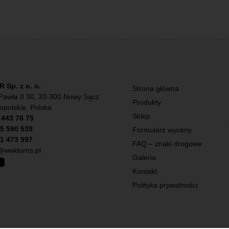
Sp. z o. o.
Strona główna
Pawła II 30, 33-300 Nowy Sącz
Produkty
opolskie, Polska
Sklep
) 443 78 75
5 590 539
Formularz wyceny
1 473 997
FAQ – znaki drogowe
wektorns.pl
Galeria
Kontakt
Polityka prywatności