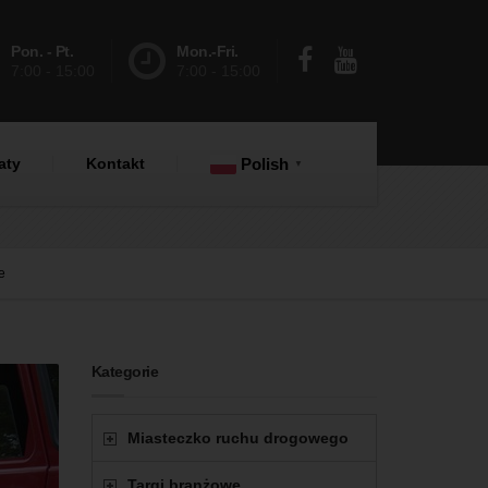
Pon. - Pt.
Mon.-Fri.
7:00 - 15:00
7:00 - 15:00
aty
Kontakt
Polish
▼
e
Kategorie
Miasteczko ruchu drogowego
Targi branżowe