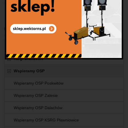
Kategorie
Miasteczko ruchu drogowego
Targi branżowe
Wspieramy OSP
Wspieramy OSP Poskwitów
Wspieramy OSP Zalesie
Wspieramy OSP Dalachów
Wspieramy OSP KSRG Pławniowice