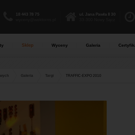
18 443 78 75
ul. Jana Pawła II 30
wyceny@wektorns.pl
33-300 Nowy Sącz
Sklep
ty
Wyceny
Galeria
Certyfik
owych
Galeria
Targi
TRAFFIC-EXPO 2010