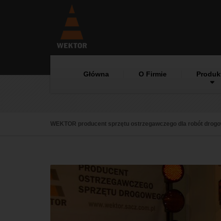
Główna
O Firmie
Produk
WEKTOR producent sprzętu ostrzegawczego dla robót drog