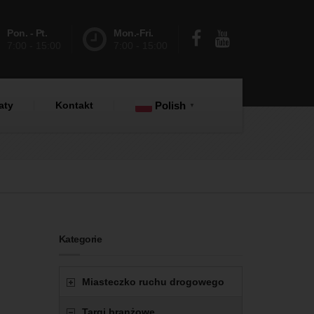
Pon. - Pt.
Mon.-Fri.
7:00 - 15:00
7:00 - 15:00
aty
Kontakt
Polish
▼
Kategorie
Miasteczko ruchu drogowego
Targi branżowe