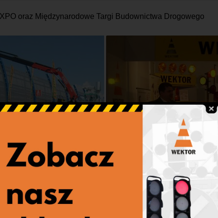
-EXPO oraz Międzynarodowe Targi Budownictwa Drogowego