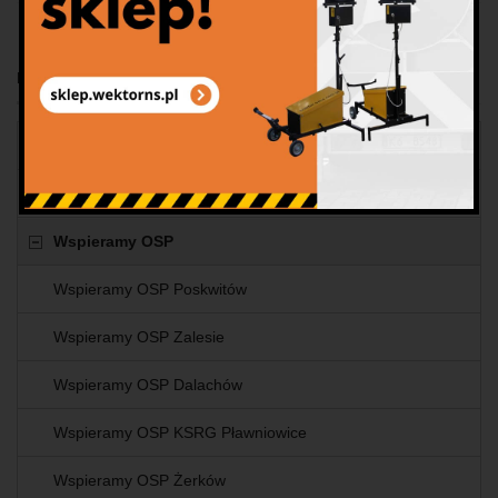
Kategorie
Miasteczko ruchu drogowego
Targi branżowe
Wspieramy OSP
Wspieramy OSP Poskwitów
Wspieramy OSP Zalesie
Wspieramy OSP Dalachów
Wspieramy OSP KSRG Pławniowice
Wspieramy OSP Żerków