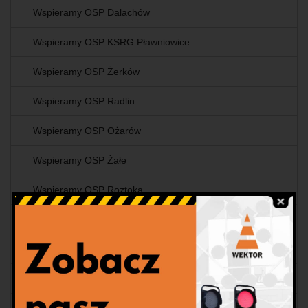
Wspieramy OSP Dalachów
Wspieramy OSP KSRG Pławniowice
Wspieramy OSP Żerków
Wspieramy OSP Radlin
Wspieramy OSP Ożarów
Wspieramy OSP Żałe
Wspieramy OSP Roztoka
Wspieramy OSP Topólka
Wspieramy OSP Karczów
Wspieramy OSP Zwardoń
Wspieramy OSP Młotkowice