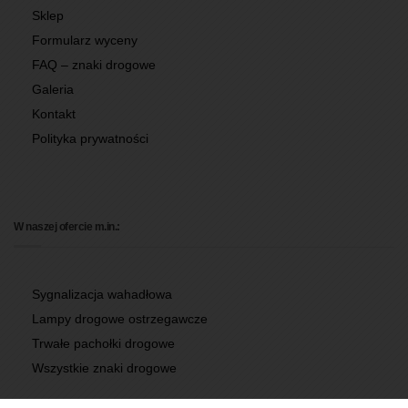
Sklep
Formularz wyceny
FAQ – znaki drogowe
Galeria
Kontakt
Polityka prywatności
W naszej ofercie m.in.:
Sygnalizacja wahadłowa
Lampy drogowe ostrzegawcze
Trwałe pachołki drogowe
Wszystkie znaki drogowe