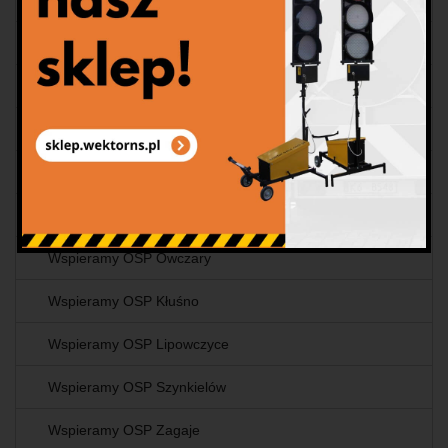
Wspieramy OSP Wieluń
Wspieramy OSP Rychłocice
Wspieramy OSP Tyniec
Wspieramy OSP Glinik Dolny
Wspieramy OSP Wola Wadowska
Wspieramy OSP Owczary
Wspieramy OSP Kłuśno
Wspieramy OSP Lipowczyce
Wspieramy OSP Szynkielów
Wspieramy OSP Zagaje