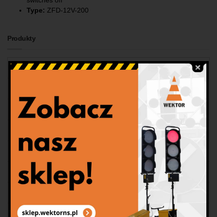
Type:
ZFD-12V-200
Produkty
Wszystkie produkty
Lampy bateryjne
Lampy z akumulatorem li-ion
Lampy na pachołku
Pachołki drogowe
Fale świetlne
Belki świetlne
Pulsatory