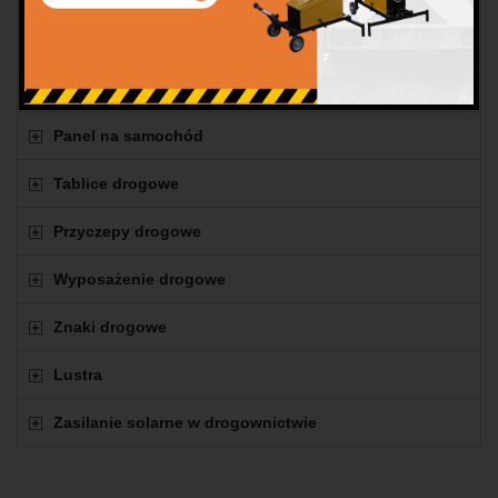
Strzały świetlne
Sygnalizacja wahadłowa
Panel na samochód
Tablice drogowe
Przyczepy drogowe
Wyposażenie drogowe
Znaki drogowe
Lustra
Zasilanie solarne w drogownictwie