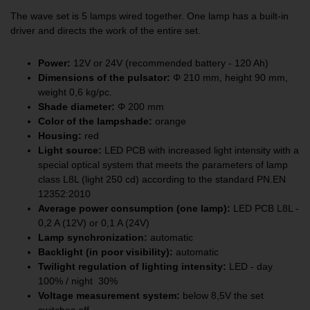
The wave set is 5 lamps wired together. One lamp has a built-in
driver and directs the work of the entire set.
Power:
12V or 24V (recommended battery - 120 Ah)
Dimensions of the pulsator:
Φ 210 mm, height 90 mm,
weight 0,6 kg/pc.
Shade diameter:
Φ 200 mm
Color of the lampshade:
orange
Housing:
red
Light source:
LED PCB with increased light intensity with a
special optical system that meets the parameters of lamp
class L8L (light 250 cd) according to the standard PN.EN
12352:2010
Average power consumption (one lamp):
LED PCB L8L -
0,2 A (12V) or 0,1 A (24V)
Lamp synchronization:
automatic
Backlight (in poor visibility):
automatic
Twilight regulation of lighting intensity:
LED - day
100% / night 30%
Voltage measurement system:
below 8,5V the set
switches off