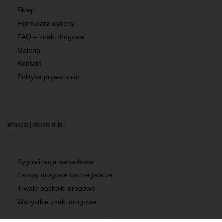
Sklep
Formularz wyceny
FAQ – znaki drogowe
Galeria
Kontakt
Polityka prywatności
W naszej ofercie m.in.:
Sygnalizacja wahadłowa
Lampy drogowe ostrzegawcze
Trwałe pachołki drogowe
Wszystkie znaki drogowe