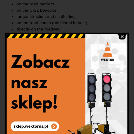
on the road barriers
on the U-21 beacons
for construction and scaffolding
on the road cones (additional handle)
directly on the roadway
Download
Prospekt
Lampy bateryjne
Oznaczenia lamp