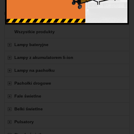
Produkty
Wszystkie produkty
Lampy bateryjne
Lampy z akumulatorem li-ion
Lampy na pachołku
Pachołki drogowe
Fale świetlne
Belki świetlne
Pulsatory