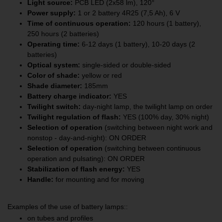
Light source
:
PCB LED (2x58 lm), 120°
Power supply
:
1 or 2 battery 4R25 (7,5 Ah), 6 V
Time of continuous operation
:
120 hours (1 battery),
250 hours (2 batteries)
Operating time
:
6-12 days (1 battery), 10-20 days (2
batteries)
Optical system
:
single-sided or double-sided
Color of shade
:
yellow or red
Shade diameter
:
185mm
Battery charge indicator
:
YES
Twilight switch
:
day-night lamp, the twilight lamp on order
Twilight regulation of flash:
YES (100% day, 30% night)
Selection of operation
(switching between night work and
nonstop - day-and-night): ON ORDER
Selection of operation
(switching between continuous
operation and pulsating): ON ORDER
Stabilization of flash energy:
YES
Handle:
for mounting and for moving
Examples of the use of battery lamps::
on tubes and profiles